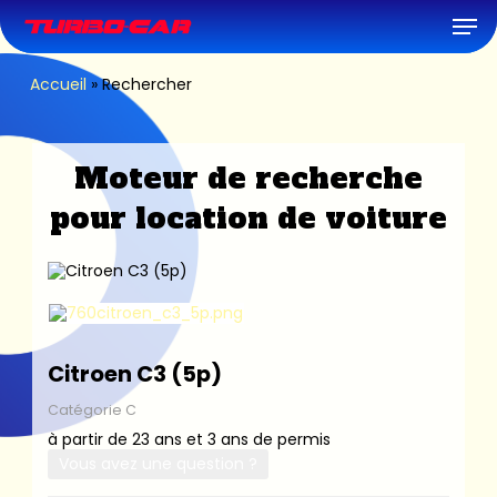
Skip
Men
to
main
content
Accueil
»
Rechercher
Moteur de recherche
pour location de voiture
Citroen C3 (5p)
Catégorie C
à partir de 23 ans et 3 ans de permis
Vous avez une question ?