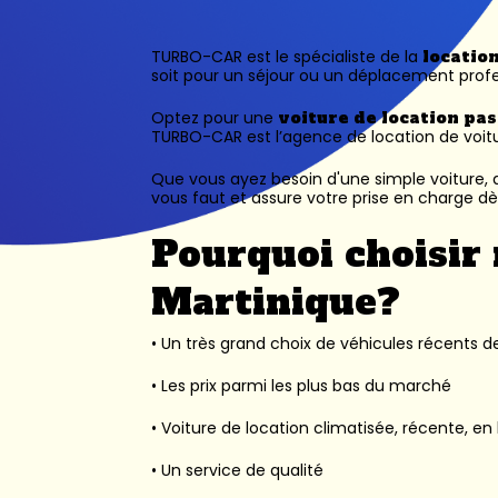
TURBO-CAR est le spécialiste de la
locatio
soit pour un séjour ou un déplacement profe
Optez pour une
voiture de location pa
TURBO-CAR est l’
agence de location de voit
Que vous ayez besoin d'une simple voiture, d
vous faut et assure votre prise en charge dès
Pourquoi choisir 
Martinique?
• Un très grand choix de véhicules récents des
• Les prix parmi les plus bas du marché
• Voiture de location climatisée, récente, en 
• Un service de qualité