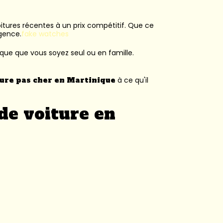
voitures récentes à un prix compétitif. Que ce
agence.
fake watches
ique que vous soyez seul ou en famille.
ture pas cher en Martinique
à ce qu'il
de voiture en