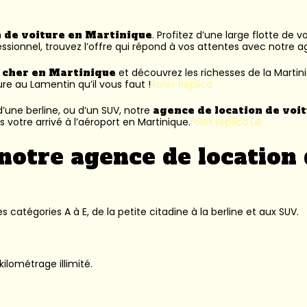
n de voiture en Martinique
. Profitez d’une large flotte de 
ssionnel, trouvez l’offre qui répond à vos attentes avec notre 
s cher en Martinique
et découvrez les richesses de la Martin
ure au Lamentin
qu’il vous faut !
Rolex Replica
’une berline, ou d’un SUV, notre
agence de location de voi
 votre arrivé à l’aéroport en Martinique.
rolex replica uk
notre agence de location 
 catégories A à E, de la petite citadine à la berline et aux SUV.
kilométrage illimité.