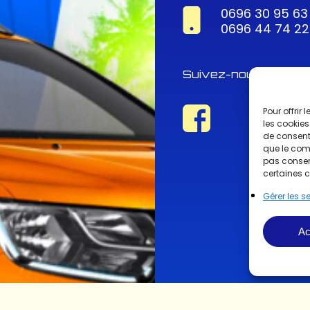
0696 30 95 63
0696 44 74 22
Suivez-nous !
Pour offrir
les cookies
de consenti
que le comp
pas consent
certaines c
Gérer les s
Ac