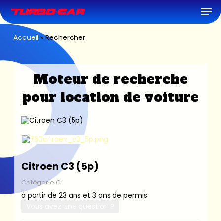
Skip
Men
to
main
content
Accueil
»
Rechercher
Moteur de recherche
pour location de voiture
Citroen C3 (5p)
Catégorie C
à partir de 23 ans et 3 ans de permis
Vous avez une question ?