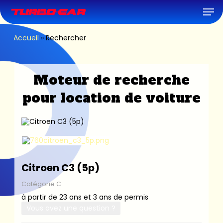
Skip
Men
to
main
content
Accueil
»
Rechercher
Moteur de recherche
pour location de voiture
Citroen C3 (5p)
Catégorie C
à partir de 23 ans et 3 ans de permis
Vous avez une question ?