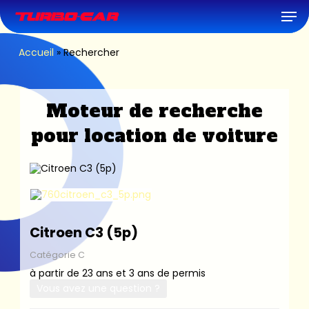
Skip
Men
to
main
content
Accueil
»
Rechercher
Moteur de recherche
pour location de voiture
Citroen C3 (5p)
Catégorie C
à partir de 23 ans et 3 ans de permis
Vous avez une question ?