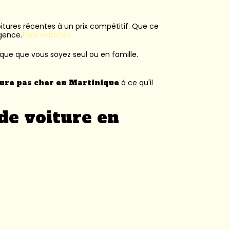
voitures récentes à un prix compétitif. Que ce
agence.
fake watches
ique que vous soyez seul ou en famille.
ture pas cher en Martinique
à ce qu'il
de voiture en