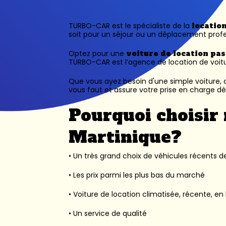
TURBO-CAR est le spécialiste de la
locatio
soit pour un séjour ou un déplacement profe
Optez pour une
voiture de location pa
TURBO-CAR est l’
agence de location de voit
Que vous ayez besoin d'une simple voiture, d
vous faut et assure votre prise en charge dès
Pourquoi choisir 
Martinique?
• Un très grand choix de véhicules récents des
• Les prix parmi les plus bas du marché
• Voiture de location climatisée, récente, en 
• Un service de qualité