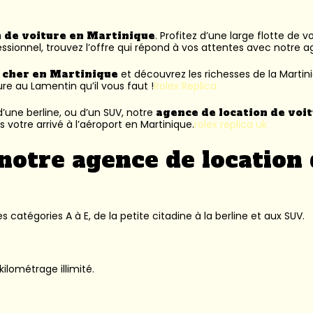
n de voiture en Martinique
. Profitez d’une large flotte de 
ssionnel, trouvez l’offre qui répond à vos attentes avec notre 
s cher en Martinique
et découvrez les richesses de la Martin
ure au Lamentin
qu’il vous faut !
Rolex Replica
’une berline, ou d’un SUV, notre
agence de location de voi
 votre arrivé à l’aéroport en Martinique.
rolex replica uk
notre agence de location 
 catégories A à E, de la petite citadine à la berline et aux SUV.
kilométrage illimité.