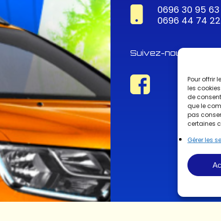
0696 30 95 63
0696 44 74 22
Suivez-nous !
Pour offrir
les cookies
de consenti
que le comp
pas consent
certaines c
Gérer les s
Ac