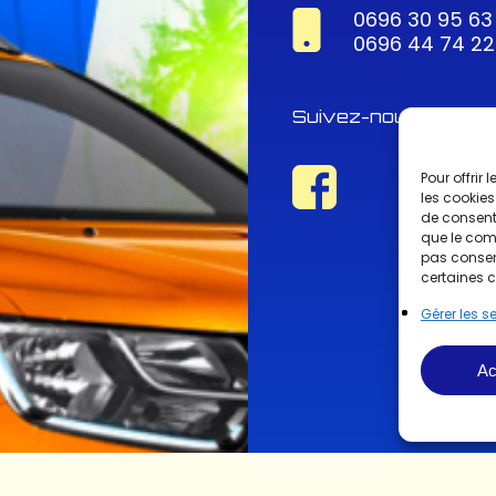
0696 30 95 63
0696 44 74 22
Suivez-nous !
Pour offrir
les cookies
de consenti
que le comp
pas consent
certaines c
Gérer les s
Ac