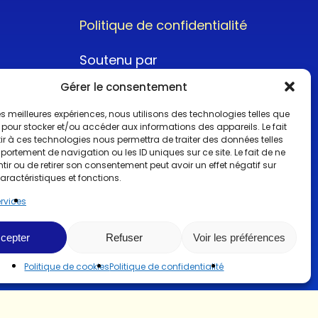
Politique de confidentialité
Soutenu par
Gérer le consentement
 les meilleures expériences, nous utilisons des technologies telles que
 pour stocker et/ou accéder aux informations des appareils. Le fait
r à ces technologies nous permettra de traiter des données telles
ortement de navigation ou les ID uniques sur ce site. Le fait de ne
@2022CopyrightTurboCar
ir ou de retirer son consentement peut avoir un effet négatif sur
aractéristiques et fonctions.
ervices
cepter
Refuser
Voir les préférences
Politique de cookies
Politique de confidentialité