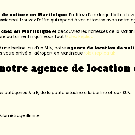
n de voiture en Martinique
. Profitez d’une large flotte de 
ssionnel, trouvez l’offre qui répond à vos attentes avec notre 
s cher en Martinique
et découvrez les richesses de la Martin
ure au Lamentin
qu’il vous faut !
Rolex Replica
’une berline, ou d’un SUV, notre
agence de location de voi
 votre arrivé à l’aéroport en Martinique.
rolex replica uk
notre agence de location 
 catégories A à E, de la petite citadine à la berline et aux SUV.
kilométrage illimité.