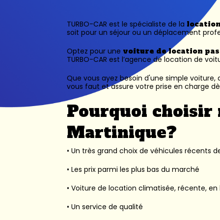
TURBO-CAR est le spécialiste de la
locatio
soit pour un séjour ou un déplacement profe
Optez pour une
voiture de location pa
TURBO-CAR est l’
agence de location de voit
Que vous ayez besoin d'une simple voiture, d
vous faut et assure votre prise en charge dès
Pourquoi choisir 
Martinique?
• Un très grand choix de véhicules récents des
• Les prix parmi les plus bas du marché
• Voiture de location climatisée, récente, en 
• Un service de qualité