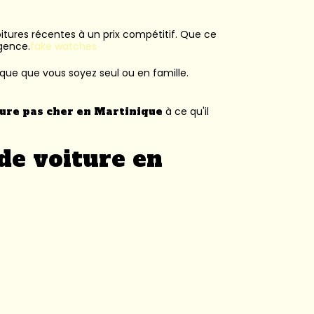
voitures récentes à un prix compétitif. Que ce
agence.
fake watches
ique que vous soyez seul ou en famille.
ture pas cher en Martinique
à ce qu'il
de voiture en