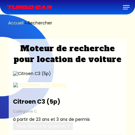
Skip
Men
to
main
content
Accueil
»
Rechercher
Moteur de recherche
pour location de voiture
Citroen C3 (5p)
Catégorie C
à partir de 23 ans et 3 ans de permis
Vous avez une question ?