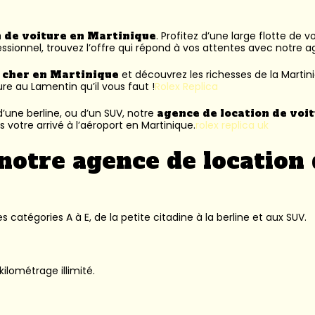
n de voiture en Martinique
. Profitez d’une large flotte de 
ssionnel, trouvez l’offre qui répond à vos attentes avec notre 
s cher en Martinique
et découvrez les richesses de la Martin
ure au Lamentin
qu’il vous faut !
Rolex Replica
’une berline, ou d’un SUV, notre
agence de location de voi
 votre arrivé à l’aéroport en Martinique.
rolex replica uk
notre agence de location 
 catégories A à E, de la petite citadine à la berline et aux SUV.
kilométrage illimité.