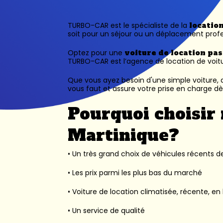
TURBO-CAR est le spécialiste de la
locatio
soit pour un séjour ou un déplacement profe
Optez pour une
voiture de location pa
TURBO-CAR est l’
agence de location de voit
Que vous ayez besoin d'une simple voiture, d
vous faut et assure votre prise en charge dès
Pourquoi choisir 
Martinique?
• Un très grand choix de véhicules récents des
• Les prix parmi les plus bas du marché
• Voiture de location climatisée, récente, en 
• Un service de qualité