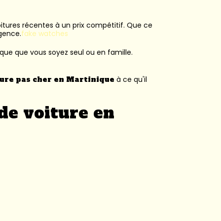
voitures récentes à un prix compétitif. Que ce
agence.
fake watches
ique que vous soyez seul ou en famille.
ture pas cher en Martinique
à ce qu'il
de voiture en