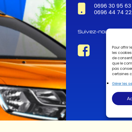
0696 30 95 63
0696 44 74 22
Suivez-nous !
Pour offrir
les cookies
de consenti
que le comp
pas consent
certaines c
Gérer les s
Ac