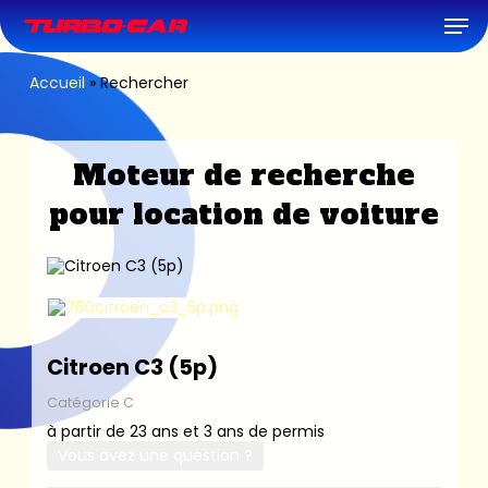
Skip
Men
to
main
content
Accueil
»
Rechercher
Moteur de recherche
pour location de voiture
Citroen C3 (5p)
Catégorie C
à partir de 23 ans et 3 ans de permis
Vous avez une question ?