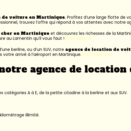
n de voiture en Martinique
. Profitez d’une large flotte de 
ssionnel, trouvez l’offre qui répond à vos attentes avec notre 
s cher en Martinique
et découvrez les richesses de la Martin
ure au Lamentin
qu’il vous faut !
Rolex Replica
’une berline, ou d’un SUV, notre
agence de location de voi
 votre arrivé à l’aéroport en Martinique.
rolex replica uk
notre agence de location 
 catégories A à E, de la petite citadine à la berline et aux SUV.
kilométrage illimité.