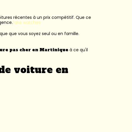
voitures récentes à un prix compétitif. Que ce
agence.
fake watches
ique que vous soyez seul ou en famille.
ture pas cher en Martinique
à ce qu'il
de voiture en