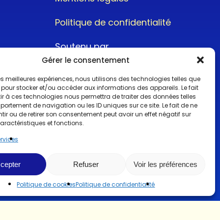
Politique de confidentialité
Soutenu par
Gérer le consentement
 les meilleures expériences, nous utilisons des technologies telles que
 pour stocker et/ou accéder aux informations des appareils. Le fait
r à ces technologies nous permettra de traiter des données telles
ortement de navigation ou les ID uniques sur ce site. Le fait de ne
@2022CopyrightTurboCar
ir ou de retirer son consentement peut avoir un effet négatif sur
aractéristiques et fonctions.
ervices
cepter
Refuser
Voir les préférences
Politique de cookies
Politique de confidentialité