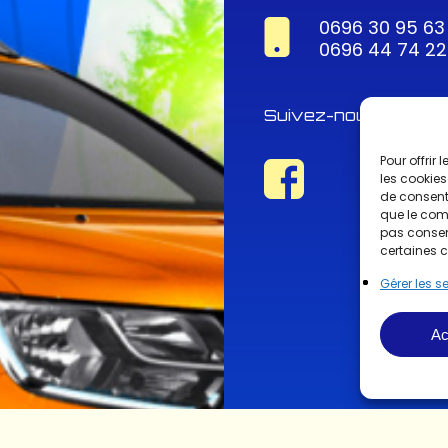
0696 30 95 63
0696 44 74 22
Suivez-nous !
Pour offrir
les cookies
de consenti
que le comp
pas consent
certaines c
Gérer les s
Ac