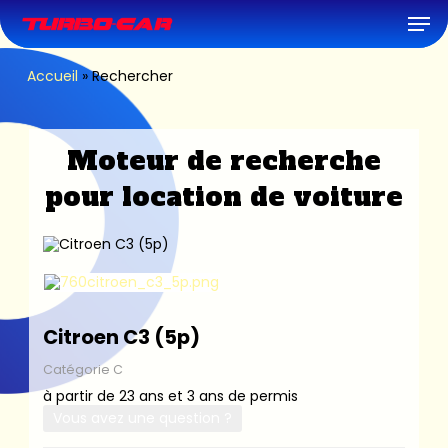
Skip
Men
to
main
content
Accueil
»
Rechercher
Moteur de recherche
pour location de voiture
Citroen C3 (5p)
Catégorie C
à partir de 23 ans et 3 ans de permis
Vous avez une question ?