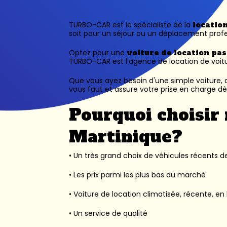
TURBO-CAR est le spécialiste de la
locatio
soit pour un séjour ou un déplacement profe
Optez pour une
voiture de location pa
TURBO-CAR est l’
agence de location de voit
Que vous ayez besoin d'une simple voiture, d
vous faut et assure votre prise en charge dès
Pourquoi choisir 
Martinique?
• Un très grand choix de véhicules récents des
• Les prix parmi les plus bas du marché
• Voiture de location climatisée, récente, en 
• Un service de qualité