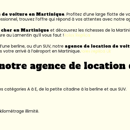
n de voiture en Martinique
. Profitez d’une large flotte de 
ssionnel, trouvez l’offre qui répond à vos attentes avec notre 
s cher en Martinique
et découvrez les richesses de la Martin
ure au Lamentin
qu’il vous faut !
Rolex Replica
’une berline, ou d’un SUV, notre
agence de location de voi
 votre arrivé à l’aéroport en Martinique.
rolex replica uk
notre agence de location 
 catégories A à E, de la petite citadine à la berline et aux SUV.
kilométrage illimité.