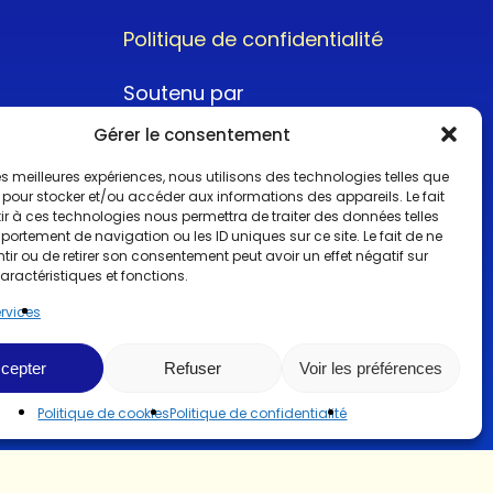
Politique de confidentialité
Soutenu par
Gérer le consentement
 les meilleures expériences, nous utilisons des technologies telles que
 pour stocker et/ou accéder aux informations des appareils. Le fait
r à ces technologies nous permettra de traiter des données telles
ortement de navigation ou les ID uniques sur ce site. Le fait de ne
@2022CopyrightTurboCar
ir ou de retirer son consentement peut avoir un effet négatif sur
aractéristiques et fonctions.
ervices
cepter
Refuser
Voir les préférences
Politique de cookies
Politique de confidentialité