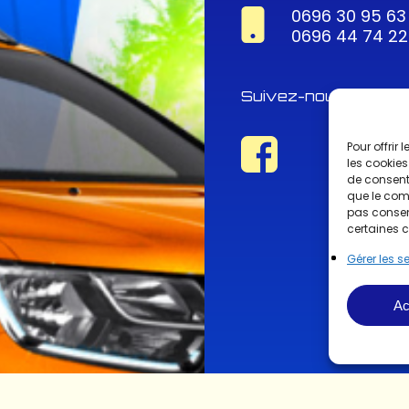
0696 30 95 63
0696 44 74 22
Suivez-nous !
Pour offrir
les cookies
de consenti
que le comp
pas consent
certaines c
Gérer les s
Ac