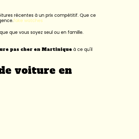
voitures récentes à un prix compétitif. Que ce
agence.
fake watches
ique que vous soyez seul ou en famille.
ture pas cher en Martinique
à ce qu'il
de voiture en