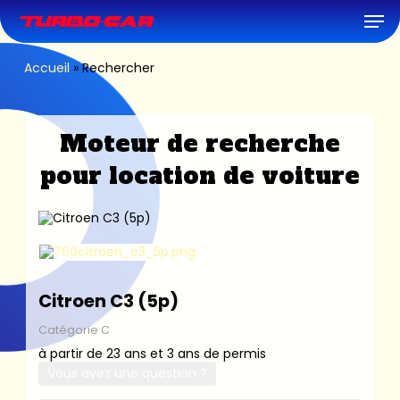
Skip
Men
to
main
content
Accueil
»
Rechercher
Moteur de recherche
pour location de voiture
Citroen C3 (5p)
Catégorie C
à partir de 23 ans et 3 ans de permis
Vous avez une question ?