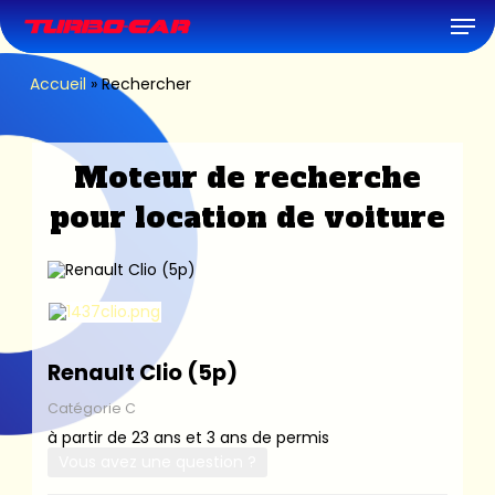
Skip
Men
to
main
content
Accueil
»
Rechercher
Moteur de recherche
pour location de voiture
Renault Clio (5p)
Catégorie C
à partir de 23 ans et 3 ans de permis
Vous avez une question ?