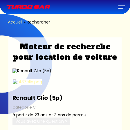
Skip
Men
to
main
content
Accueil
»
Rechercher
Moteur de recherche
pour location de voiture
Renault Clio (5p)
Catégorie C
à partir de 23 ans et 3 ans de permis
Vous avez une question ?