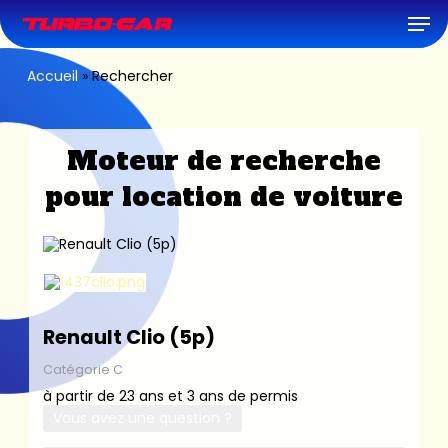
Skip
Men
to
main
content
Accueil
»
Rechercher
Moteur de recherche
pour location de voiture
Renault Clio (5p)
Catégorie C
à partir de 23 ans et 3 ans de permis
Vous avez une question ?