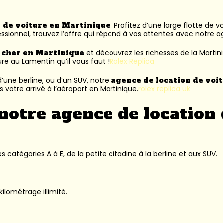
n de voiture en Martinique
. Profitez d’une large flotte de 
ssionnel, trouvez l’offre qui répond à vos attentes avec notre 
s cher en Martinique
et découvrez les richesses de la Martin
ure au Lamentin
qu’il vous faut !
Rolex Replica
’une berline, ou d’un SUV, notre
agence de location de voi
 votre arrivé à l’aéroport en Martinique.
rolex replica uk
notre agence de location 
 catégories A à E, de la petite citadine à la berline et aux SUV.
kilométrage illimité.