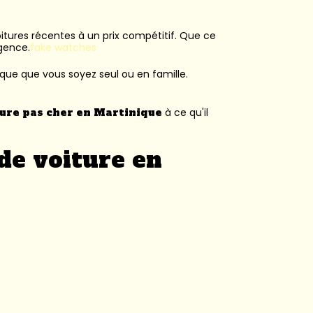
voitures récentes à un prix compétitif. Que ce
agence.
fake watches
ique que vous soyez seul ou en famille.
ture pas cher en Martinique
à ce qu'il
de voiture en