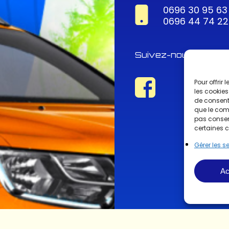
0696 30 95 63
0696 44 74 22
Suivez-nous !
Pour offrir
les cookies
de consenti
que le comp
pas consent
certaines c
Gérer les s
Ac