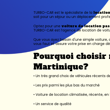
TURBO-CAR est le spécialiste de la
locatio
soit pour un séjour ou un déplacement profe
Optez pour une
voiture de location pa
TURBO-CAR est l’
agence de location de voit
Que vous ayez besoin d'une simple voiture, d
vous faut et assure votre prise en charge dès
Pourquoi choisir 
Martinique?
• Un très grand choix de véhicules récents des
• Les prix parmi les plus bas du marché
• Voiture de location climatisée, récente, en 
• Un service de qualité