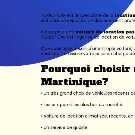
TURBO-CAR est le spécialiste de la
locatio
soit pour un séjour ou un déplacement profe
Optez pour une
voiture de location pa
TURBO-CAR est l’
agence de location de voit
Que vous ayez besoin d'une simple voiture, d
vous faut et assure votre prise en charge dès
Pourquoi choisir 
Martinique?
• Un très grand choix de véhicules récents des
• Les prix parmi les plus bas du marché
• Voiture de location climatisée, récente, en 
• Un service de qualité