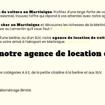
n de voiture en Martinique
. Profitez d’une large flotte de 
ssionnel, trouvez l’offre qui répond à vos attentes avec notre 
s cher en Martinique
et découvrez les richesses de la Martin
ure au Lamentin
qu’il vous faut !
Rolex Replica
’une berline, ou d’un SUV, notre
agence de location de voi
 votre arrivé à l’aéroport en Martinique.
rolex replica uk
notre agence de location 
 catégories A à E, de la petite citadine à la berline et aux SUV.
kilométrage illimité.