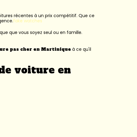
voitures récentes à un prix compétitif. Que ce
agence.
fake watches
ique que vous soyez seul ou en famille.
ture pas cher en Martinique
à ce qu'il
de voiture en