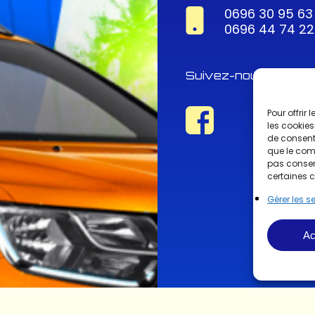
0696 30 95 63
0696 44 74 22
Suivez-nous !
Pour offrir
les cookies
de consenti
que le comp
pas consent
certaines c
Gérer les s
Ac