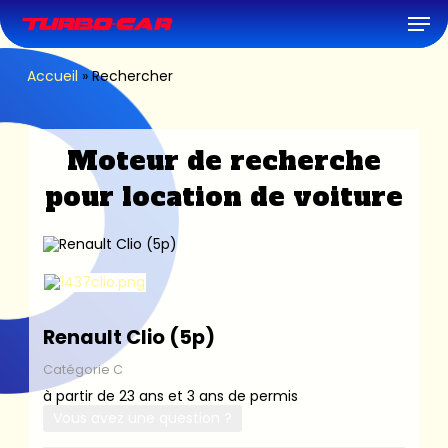
Skip
Men
to
main
content
Accueil
»
Rechercher
Moteur de recherche
pour location de voiture
Renault Clio (5p)
Catégorie C
à partir de 23 ans et 3 ans de permis
Vous avez une question ?