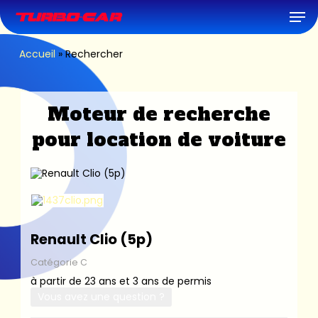
Skip
Men
to
main
content
Accueil
»
Rechercher
Moteur de recherche
pour location de voiture
Renault Clio (5p)
Catégorie C
à partir de 23 ans et 3 ans de permis
Vous avez une question ?