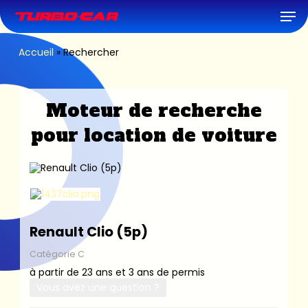
Skip
Men
to
main
content
Accueil
»
Rechercher
Moteur de recherche
pour location de voiture
Renault Clio (5p)
Catégorie C
à partir de 23 ans et 3 ans de permis
Vous avez une question ?