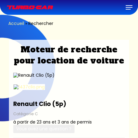
Skip
Men
to
main
content
Accueil
»
Rechercher
Moteur de recherche
pour location de voiture
Renault Clio (5p)
Catégorie C
à partir de 23 ans et 3 ans de permis
Vous avez une question ?