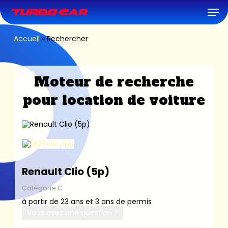
Skip
Men
to
main
content
Accueil
»
Rechercher
Moteur de recherche
pour location de voiture
Renault Clio (5p)
Catégorie C
à partir de 23 ans et 3 ans de permis
Vous avez une question ?