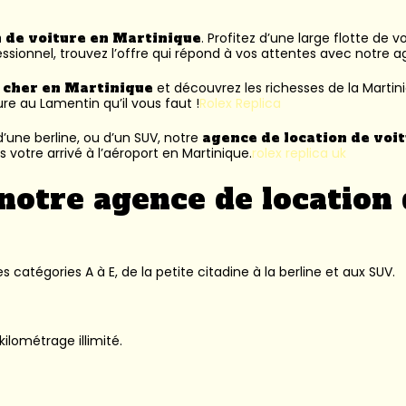
n de voiture en Martinique
. Profitez d’une large flotte de 
ssionnel, trouvez l’offre qui répond à vos attentes avec notre 
s cher en Martinique
et découvrez les richesses de la Martin
ure au Lamentin
qu’il vous faut !
Rolex Replica
’une berline, ou d’un SUV, notre
agence de location de voi
 votre arrivé à l’aéroport en Martinique.
rolex replica uk
notre agence de location 
 catégories A à E, de la petite citadine à la berline et aux SUV.
kilométrage illimité.