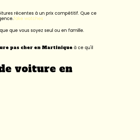
voitures récentes à un prix compétitif. Que ce
agence.
fake watches
ique que vous soyez seul ou en famille.
ture pas cher en Martinique
à ce qu'il
de voiture en