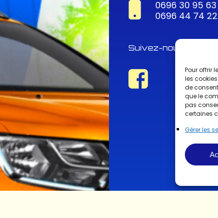
0696 30 95 63
0696 44 74 22
Suivez-nous !
Pour offrir
les cookies
de consenti
que le comp
pas consent
certaines c
Gérer les s
Ac