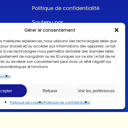
Politique de confidentialité
Soutenu par
Gérer le consentement
 les meilleures expériences, nous utilisons des technologies telles que
 pour stocker et/ou accéder aux informations des appareils. Le fait
r à ces technologies nous permettra de traiter des données telles
ortement de navigation ou les ID uniques sur ce site. Le fait de ne
@2022CopyrightTurboCar
ir ou de retirer son consentement peut avoir un effet négatif sur
aractéristiques et fonctions.
ervices
cepter
Refuser
Voir les préférences
Politique de cookies
Politique de confidentialité