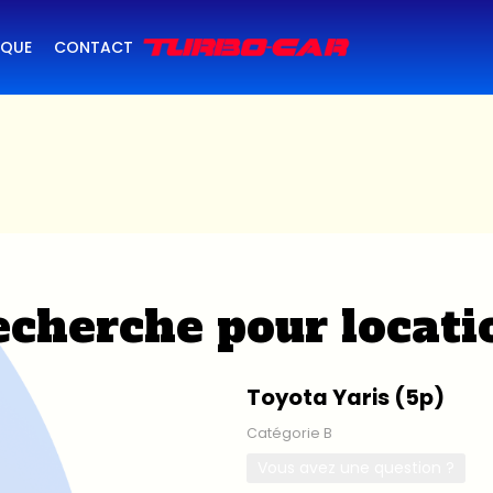
IQUE
CONTACT
cherche pour locati
Toyota Yaris (5p)
Catégorie B
Vous avez une question ?