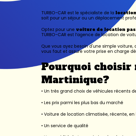
TURBO-CAR est le spécialiste de la
locatio
soit pour un séjour ou un déplacement profe
Optez pour une
voiture de location pa
TURBO-CAR est l’
agence de location de voit
Que vous ayez besoin d'une simple voiture, d
vous faut et assure votre prise en charge dès
Pourquoi choisir 
Martinique?
• Un très grand choix de véhicules récents des
• Les prix parmi les plus bas du marché
• Voiture de location climatisée, récente, en 
• Un service de qualité