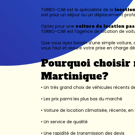
TURBO-CAR est le spécialiste de la
locatio
soit pour un séjour ou un déplacement profe
Optez pour une
voiture de location pa
TURBO-CAR est l’
agence de location de voit
Que vous ayez besoin d'une simple voiture, d
vous faut et assure votre prise en charge dès
Pourquoi choisir 
Martinique?
• Un très grand choix de véhicules récents des
• Les prix parmi les plus bas du marché
• Voiture de location climatisée, récente, en 
• Un service de qualité
• Une rapidité de transmission des devis