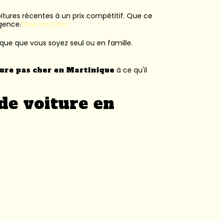
voitures récentes à un prix compétitif. Que ce
agence.
fake watches
ique que vous soyez seul ou en famille.
ture pas cher en Martinique
à ce qu'il
de voiture en