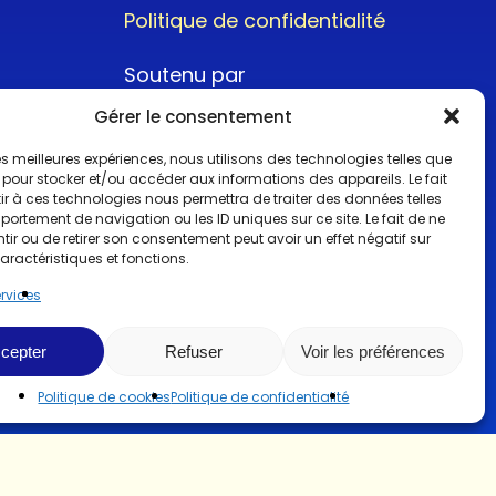
Politique de confidentialité
Soutenu par
Gérer le consentement
 les meilleures expériences, nous utilisons des technologies telles que
 pour stocker et/ou accéder aux informations des appareils. Le fait
r à ces technologies nous permettra de traiter des données telles
ortement de navigation ou les ID uniques sur ce site. Le fait de ne
@2022CopyrightTurboCar
ir ou de retirer son consentement peut avoir un effet négatif sur
aractéristiques et fonctions.
ervices
cepter
Refuser
Voir les préférences
Politique de cookies
Politique de confidentialité