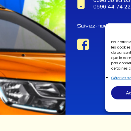
0696 30 95 63
0696 44 74 22
Suivez-nous !
Pour offrir
les cookies
de consenti
que le comp
pas consent
certaines c
Gérer les s
Ac