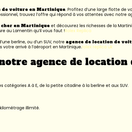
n de voiture en Martinique
. Profitez d’une large flotte de 
ssionnel, trouvez l’offre qui répond à vos attentes avec notre 
s cher en Martinique
et découvrez les richesses de la Martin
ure au Lamentin
qu’il vous faut !
Rolex Replica
’une berline, ou d’un SUV, notre
agence de location de voi
 votre arrivé à l’aéroport en Martinique.
rolex replica uk
notre agence de location 
 catégories A à E, de la petite citadine à la berline et aux SUV.
kilométrage illimité.