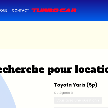
IQUE
CONTACT
cherche pour locati
Toyota Yaris (5p)
Catégorie B
Vous avez une question ?