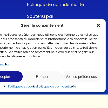
Politique de confidentialité
Soutenu par
Gérer le consentement
 les meilleures expériences, nous utilisons des technologies telles que
 pour stocker et/ou accéder aux informations des appareils. Le fait
r à ces technologies nous permettra de traiter des données telles
ortement de navigation ou les ID uniques sur ce site. Le fait de ne
@2022CopyrightTurboCar
ir ou de retirer son consentement peut avoir un effet négatif sur
aractéristiques et fonctions.
ervices
cepter
Refuser
Voir les préférences
Politique de cookies
Politique de confidentialité