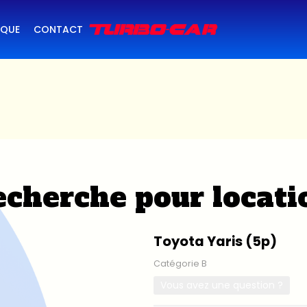
IQUE
CONTACT
cherche pour locati
Toyota Yaris (5p)
Catégorie B
Vous avez une question ?