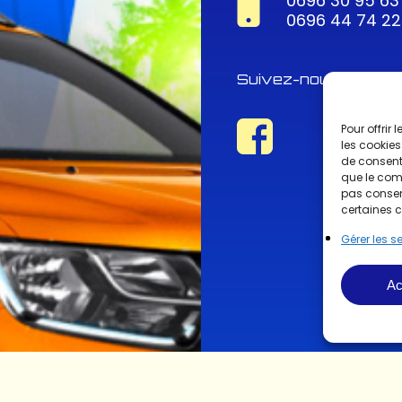
0696 30 95 63
0696 44 74 22
Suivez-nous !
Pour offrir
les cookies
de consenti
que le comp
pas consent
certaines c
Gérer les s
Ac