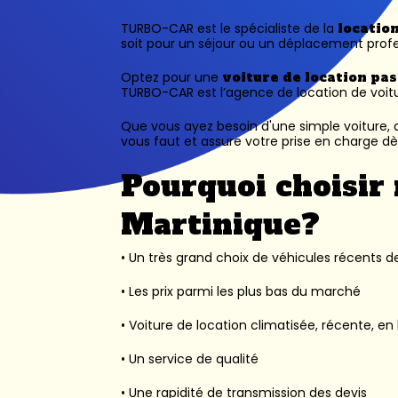
TURBO-CAR est le spécialiste de la
locatio
soit pour un séjour ou un déplacement profe
Optez pour une
voiture de location pa
TURBO-CAR est l’
agence de location de voit
Que vous ayez besoin d'une simple voiture, d
vous faut et assure votre prise en charge dès
Pourquoi choisir 
Martinique?
• Un très grand choix de véhicules récents des
• Les prix parmi les plus bas du marché
• Voiture de location climatisée, récente, en 
• Un service de qualité
• Une rapidité de transmission des devis