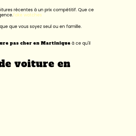
voitures récentes à un prix compétitif. Que ce
agence.
fake watches
ique que vous soyez seul ou en famille.
ture pas cher en Martinique
à ce qu'il
de voiture en