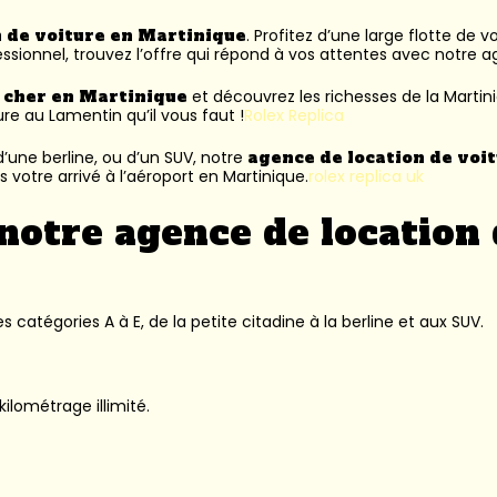
n de voiture en Martinique
. Profitez d’une large flotte de 
ssionnel, trouvez l’offre qui répond à vos attentes avec notre 
s cher en Martinique
et découvrez les richesses de la Martin
ure au Lamentin
qu’il vous faut !
Rolex Replica
’une berline, ou d’un SUV, notre
agence de location de voi
 votre arrivé à l’aéroport en Martinique.
rolex replica uk
notre agence de location 
 catégories A à E, de la petite citadine à la berline et aux SUV.
kilométrage illimité.