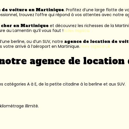
n de voiture en Martinique
. Profitez d’une large flotte de 
ssionnel, trouvez l’offre qui répond à vos attentes avec notre 
s cher en Martinique
et découvrez les richesses de la Martin
ure au Lamentin
qu’il vous faut !
Rolex Replica
’une berline, ou d’un SUV, notre
agence de location de voi
 votre arrivé à l’aéroport en Martinique.
rolex replica uk
notre agence de location 
 catégories A à E, de la petite citadine à la berline et aux SUV.
kilométrage illimité.