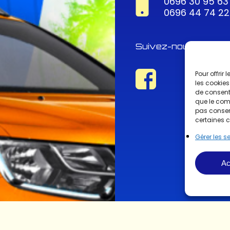
0696 30 95 63
0696 44 74 22
Suivez-nous !
Pour offrir
les cookies
de consenti
que le comp
pas consent
certaines c
Gérer les s
Ac