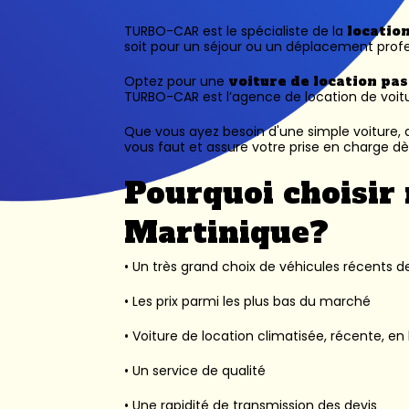
TURBO-CAR est le spécialiste de la
locatio
soit pour un séjour ou un déplacement profe
Optez pour une
voiture de location pa
TURBO-CAR est l’
agence de location de voit
Que vous ayez besoin d'une simple voiture, d
vous faut et assure votre prise en charge dès
Pourquoi choisir 
Martinique?
• Un très grand choix de véhicules récents des
• Les prix parmi les plus bas du marché
• Voiture de location climatisée, récente, en 
• Un service de qualité
• Une rapidité de transmission des devis