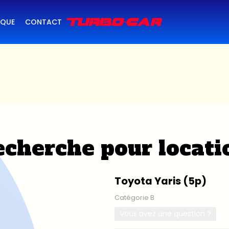
IQUE
CONTACT
cherche pour locati
Toyota Yaris (5p)
Catégorie B
Vous avez une question ?