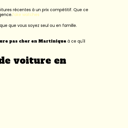
voitures récentes à un prix compétitif. Que ce
agence.
fake watches
ique que vous soyez seul ou en famille.
ture pas cher en Martinique
à ce qu'il
de voiture en