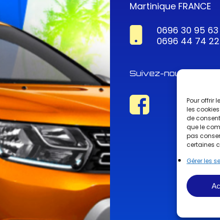
Martinique FRANCE
0696 30 95 63
0696 44 74 22
Suivez-nous !
Pour offrir
les cookies
de consenti
que le comp
pas consent
certaines c
Gérer les s
Ac