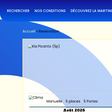
Skip
to
main
RECHERCHER
NOS CONDITIONS
DÉCOUVREZ LA MARTIN
content
Accueil
»
Reservation
Manuelle
5 places
5 Portes
Août 2026