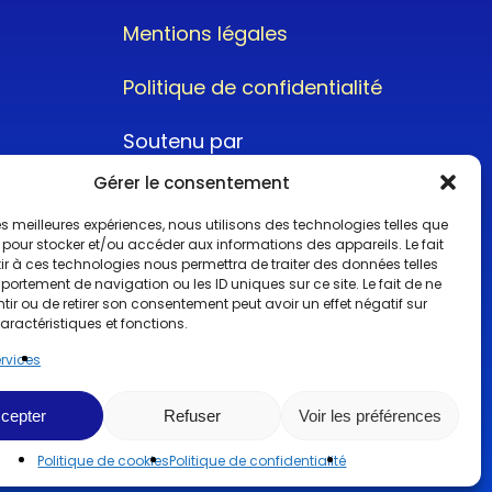
Mentions légales
Politique de confidentialité
Soutenu par
Gérer le consentement
 les meilleures expériences, nous utilisons des technologies telles que
 pour stocker et/ou accéder aux informations des appareils. Le fait
r à ces technologies nous permettra de traiter des données telles
ortement de navigation ou les ID uniques sur ce site. Le fait de ne
@2022CopyrightTurboCar
ir ou de retirer son consentement peut avoir un effet négatif sur
aractéristiques et fonctions.
ervices
cepter
Refuser
Voir les préférences
Politique de cookies
Politique de confidentialité