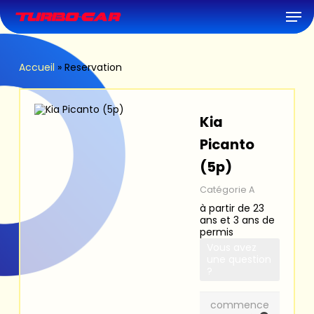
Skip
Men
to
main
content
Accueil
»
Reservation
Kia
Picanto
(5p)
Catégorie A
à partir de 23
ans et 3 ans de
permis
Vous avez
une question
?
commence