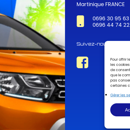
Martinique FRANCE
0696 30 95 63
0696 44 74 22
Suivez-nous !
Pour offrir
les cookies
de consenti
que le comp
pas consent
certaines c
Gérer les s
Ac