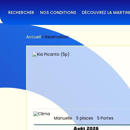
Skip
to
main
RECHERCHER
NOS CONDITIONS
DÉCOUVREZ LA MARTIN
content
Accueil
»
Reservation
Manuelle
5 places
5 Portes
Août 2026