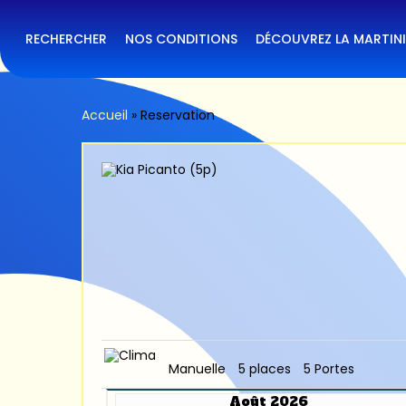
Skip
to
main
RECHERCHER
NOS CONDITIONS
DÉCOUVREZ LA MARTIN
content
Accueil
»
Reservation
Manuelle
5 places
5 Portes
Août 2026