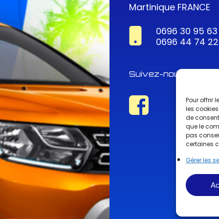
Martinique FRANCE
0696 30 95 63
0696 44 74 22
Suivez-nous !
Pour offrir
les cookies
de consenti
que le comp
pas consent
certaines c
Gérer les s
Ac