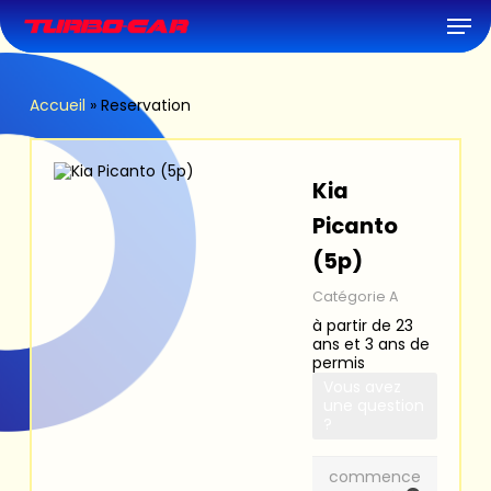
Skip
Men
to
main
content
Accueil
»
Reservation
Kia
Picanto
(5p)
Catégorie A
à partir de 23
ans et 3 ans de
permis
Vous avez
une question
?
commence