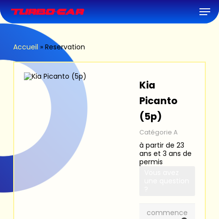
Skip
Men
to
main
content
Accueil
»
Reservation
Kia
Picanto
(5p)
Catégorie A
à partir de 23
ans et 3 ans de
permis
Vous avez
une question
?
commence