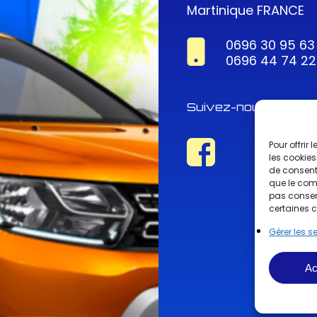
Martinique FRANCE
0696 30 95 63
0696 44 74 22
Suivez-nous !
Pour offrir
les cookies
de consenti
que le comp
pas consent
certaines c
Gérer les s
Ac