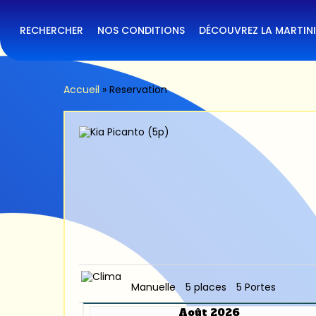
Skip
to
main
RECHERCHER
NOS CONDITIONS
DÉCOUVREZ LA MARTIN
content
Accueil
»
Reservation
Manuelle
5 places
5 Portes
Août 2026