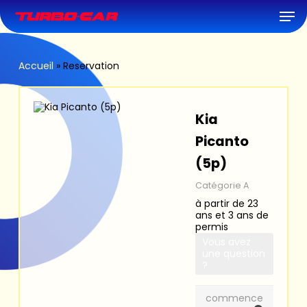
Skip
Men
to
main
content
Accueil
»
Reservation
Kia
Picanto
(5p)
Catégorie A
à partir de 23
ans et 3 ans de
permis
Vous avez
une question
?
commence