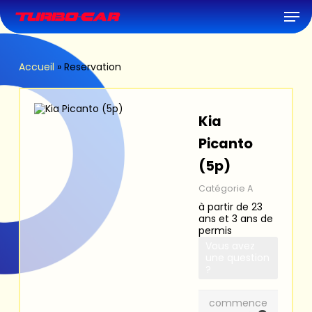
Skip
Men
to
main
content
Accueil
»
Reservation
Kia
Picanto
(5p)
Catégorie A
à partir de 23
ans et 3 ans de
permis
Vous avez
une question
?
commence