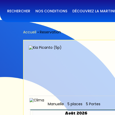
Skip
to
main
RECHERCHER
NOS CONDITIONS
DÉCOUVREZ LA MARTIN
content
Accueil
»
Reservation
Manuelle
5 places
5 Portes
Août 2026