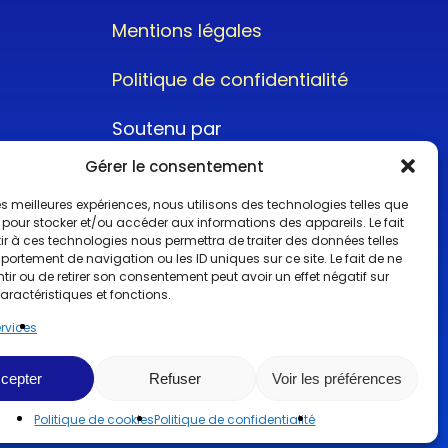
Mentions légales
Politique de confidentialité
Soutenu par
Gérer le consentement
 les meilleures expériences, nous utilisons des technologies telles que
 pour stocker et/ou accéder aux informations des appareils. Le fait
r à ces technologies nous permettra de traiter des données telles
ortement de navigation ou les ID uniques sur ce site. Le fait de ne
@2022CopyrightTurboCar
ir ou de retirer son consentement peut avoir un effet négatif sur
aractéristiques et fonctions.
ervices
cepter
Refuser
Voir les préférences
Politique de cookies
Politique de confidentialité