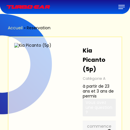
Skip
Men
to
main
content
Accueil
»
Reservation
Kia
Picanto
(5p)
Catégorie A
à partir de 23
ans et 3 ans de
permis
Vous avez
une question
?
commence