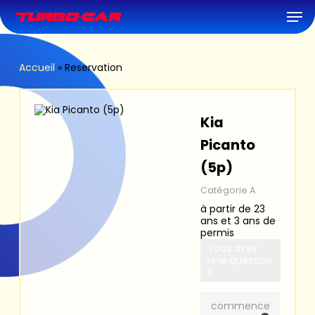
Skip
Men
to
main
content
Accueil
»
Reservation
Kia
Picanto
(5p)
Catégorie A
à partir de 23
ans et 3 ans de
permis
Vous avez
une question
?
commence