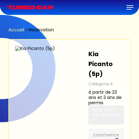
Skip
Men
to
main
content
Accueil
»
Reservation
Kia
Picanto
(5p)
Catégorie A
à partir de 23
ans et 3 ans de
permis
Vous avez
une question
?
commence