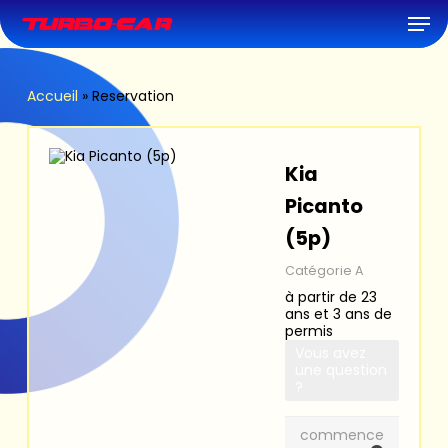
Skip
Men
to
main
content
Accueil
»
Reservation
Kia
Picanto
(5p)
Catégorie A
à partir de 23
ans et 3 ans de
permis
Vous avez
une question
?
commence