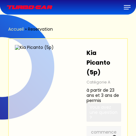
Skip
Men
to
main
content
Accueil
»
Reservation
Kia
Picanto
(5p)
Catégorie A
à partir de 23
ans et 3 ans de
permis
Vous avez
une question
?
commence