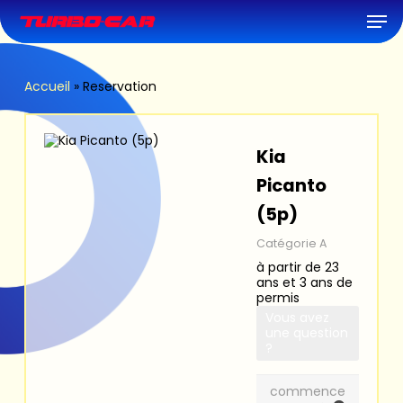
Skip
Men
to
main
content
Accueil
»
Reservation
Kia
Picanto
(5p)
Catégorie A
à partir de 23
ans et 3 ans de
permis
Vous avez
une question
?
commence