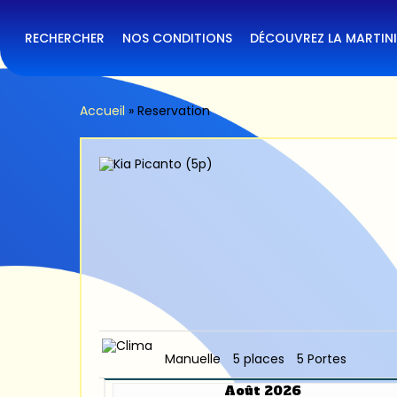
Skip
to
main
RECHERCHER
NOS CONDITIONS
DÉCOUVREZ LA MARTIN
content
Accueil
»
Reservation
Manuelle
5 places
5 Portes
Août 2026