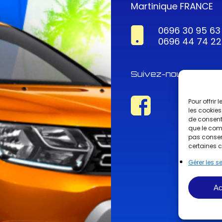
Martinique FRANCE
0696 30 95 63
0696 44 74 22
Suivez-nous !
Pour offrir
les cookies
de consenti
que le comp
pas consent
certaines c
Gérer les s
Ac