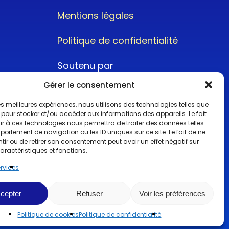
Mentions légales
Politique de confidentialité
Soutenu par
Gérer le consentement
 les meilleures expériences, nous utilisons des technologies telles que
 pour stocker et/ou accéder aux informations des appareils. Le fait
r à ces technologies nous permettra de traiter des données telles
ortement de navigation ou les ID uniques sur ce site. Le fait de ne
@2022CopyrightTurboCar
ir ou de retirer son consentement peut avoir un effet négatif sur
aractéristiques et fonctions.
ervices
cepter
Refuser
Voir les préférences
Politique de cookies
Politique de confidentialité