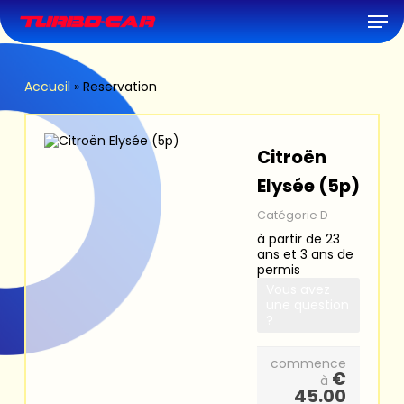
Skip
Men
to
main
content
Accueil
»
Reservation
Citroën
Elysée (5p)
Catégorie D
à partir de 23
ans et 3 ans de
permis
Vous avez
une question
?
commence
€
à
45.00