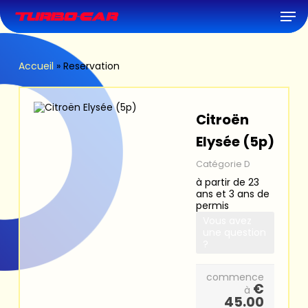
Skip
Men
to
main
content
Accueil
»
Reservation
Citroën
Elysée (5p)
Catégorie D
à partir de 23
ans et 3 ans de
permis
Vous avez
une question
?
commence
€
à
45.00