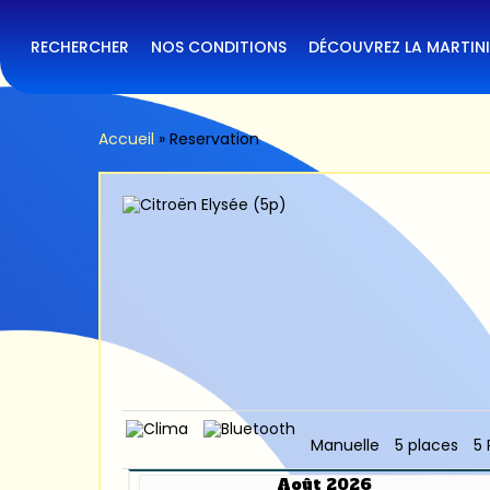
Skip
to
main
RECHERCHER
NOS CONDITIONS
DÉCOUVREZ LA MARTIN
content
Accueil
»
Reservation
Manuelle
5 places
5 
Août 2026