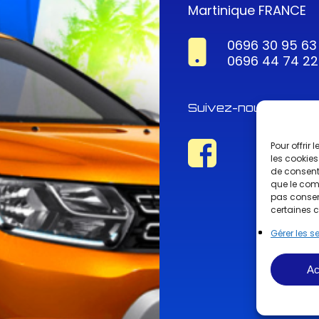
Martinique FRANCE
0696 30 95 63
0696 44 74 22
Suivez-nous !
Pour offrir
les cookies
de consenti
que le comp
pas consent
certaines c
Gérer les s
Ac