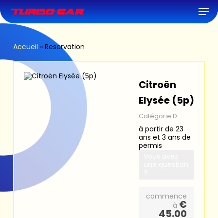
Skip
Men
to
main
content
Accueil
»
Reservation
Citroën
Elysée (5p)
Catégorie D
à partir de 23
ans et 3 ans de
permis
Vous avez
une question
?
commence
€
à
45.00