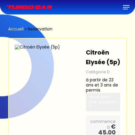
Skip
Men
to
main
content
Accueil
»
Reservation
Citroën
Elysée (5p)
Catégorie D
à partir de 23
ans et 3 ans de
permis
Vous avez
une question
?
commence
€
à
45.00